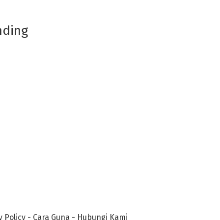
nding
y Policy
-
Cara Guna
-
Hubungi Kami