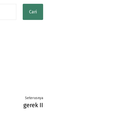
Next
Seterusnya
gerek II
post: