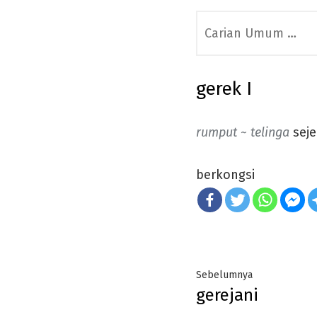
Search
for:
gerek I
rumput ~ telinga
sej
berkongsi
Post
Previous
Sebelumnya
gerejani
navigation
post: