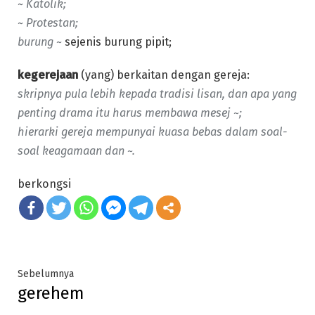
~ Katolik;
~ Protestan;
burung ~
sejenis burung pipit;
kegerejaan
(yang) berkaitan dengan gereja:
skripnya pula lebih kepada tradisi lisan, dan apa yang
penting drama itu harus membawa mesej ~;
hierarki gereja mempunyai kuasa bebas dalam soal-
soal keagamaan dan ~.
berkongsi
Post
Previous
Sebelumnya
gerehem
post:
navigation