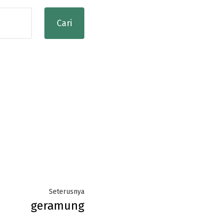
Next
Seterusnya
geramung
post: