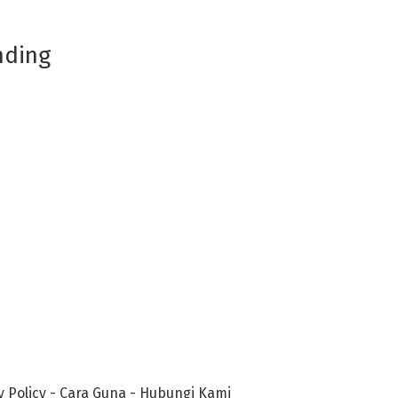
nding
y Policy
-
Cara Guna
-
Hubungi Kami