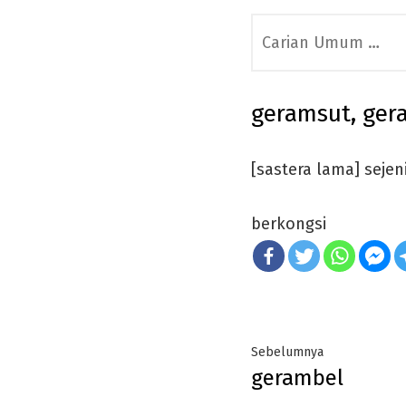
Search
for:
geramsut, ger
[sastera lama] sejen
berkongsi
Post
Previous
Sebelumnya
gerambel
navigation
post: