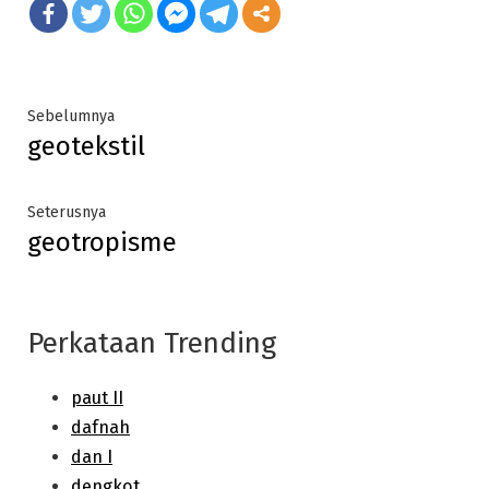
Post
Previous
Sebelumnya
geotekstil
post:
navigation
Next
Seterusnya
geotropisme
post:
Perkataan Trending