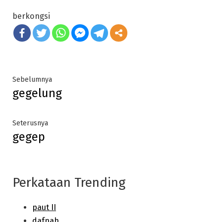
berkongsi
Post
Previous
Sebelumnya
gegelung
post:
navigation
Next
Seterusnya
gegep
post:
Perkataan Trending