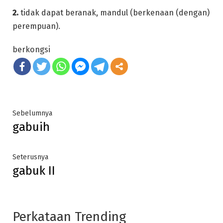
2.
tidak dapat beranak, mandul (berkenaan (dengan)
perempuan).
berkongsi
Post
Previous
Sebelumnya
gabuih
post:
navigation
Next
Seterusnya
gabuk II
post:
Perkataan Trending