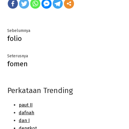
Post
Previous
Sebelumnya
folio
post:
navigation
Next
Seterusnya
fomen
post:
Perkataan Trending