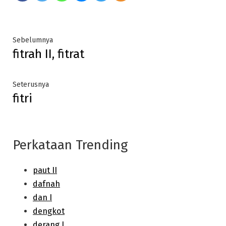
Post
Previous
Sebelumnya
fitrah II, fitrat
post:
navigation
Next
Seterusnya
fitri
post:
Perkataan Trending