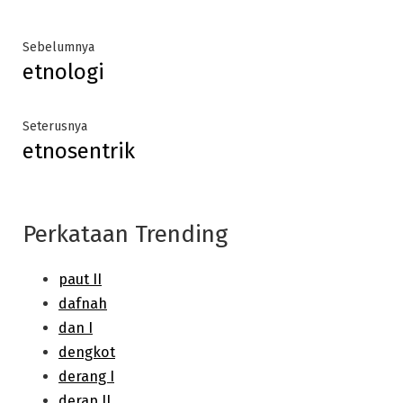
Post
Previous
Sebelumnya
etnologi
post:
navigation
Next
Seterusnya
etnosentrik
post:
Perkataan Trending