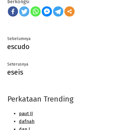
berkongsi
Post
Previous
Sebelumnya
escudo
post:
navigation
Next
Seterusnya
eseis
post:
Perkataan Trending