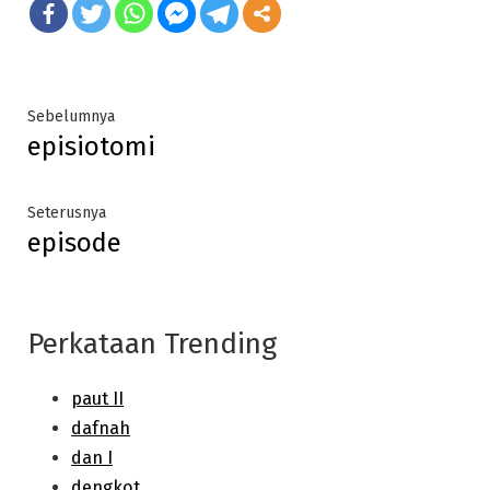
Post
Previous
Sebelumnya
episiotomi
post:
navigation
Next
Seterusnya
episode
post:
Perkataan Trending