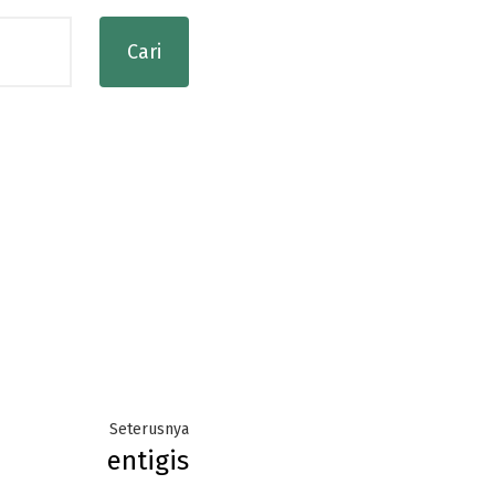
Next
Seterusnya
entigis
post: