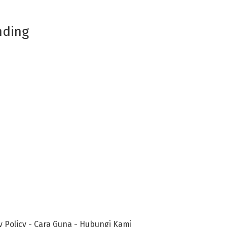
nding
y Policy
-
Cara Guna
-
Hubungi Kami