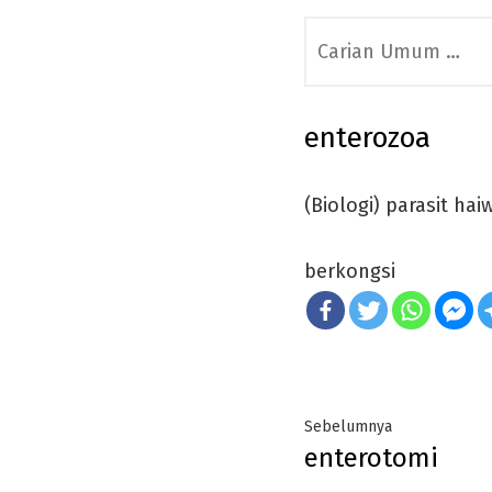
Search
for:
enterozoa
(Biologi) parasit ha
berkongsi
Post
Previous
Sebelumnya
enterotomi
navigation
post: