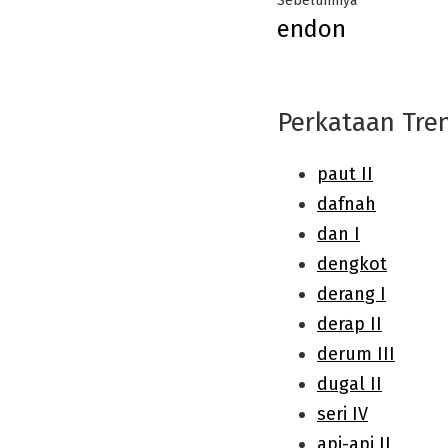
Sebelumnya
endon
navigation
post:
Perkataan Tre