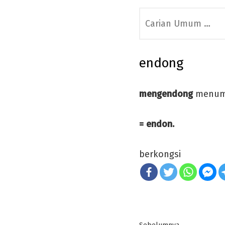
Search
for:
endong
mengendong
menump
= endon.
berkongsi
Post
Previous