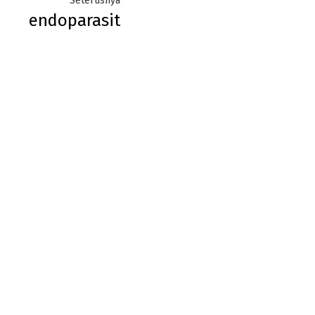
Seterusnya
endoparasit
post: