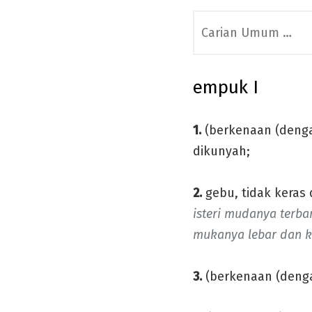
Search
for:
empuk I
1.
(berkenaan (denga
dikunyah;
2.
gebu, tidak keras d
isteri mudanya terbar
mukanya lebar dan k
3.
(berkenaan (denga