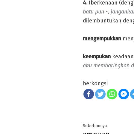
4.
(berkenaan (denga
batu pun ~, jangank
dilembuntukan deng
mengempukkan
menj
keempukan
keadaan
aku membaringkan dir
berkongsi
Post
Previous
Sebelumnya