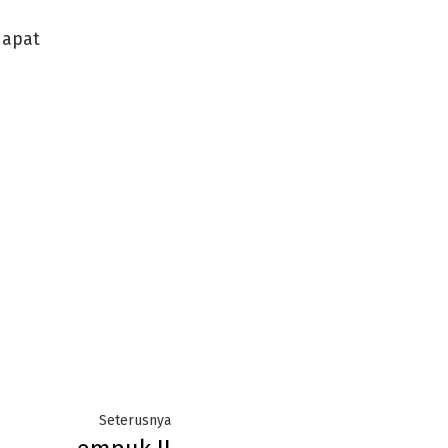
dapat
Next
Seterusnya