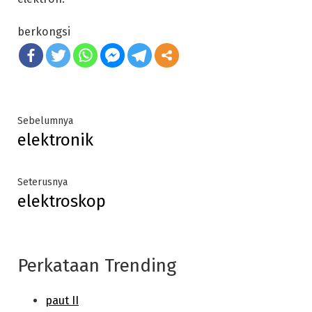
berkongsi
Post
Previous
Sebelumnya
elektronik
post:
navigation
Next
Seterusnya
elektroskop
post:
Perkataan Trending