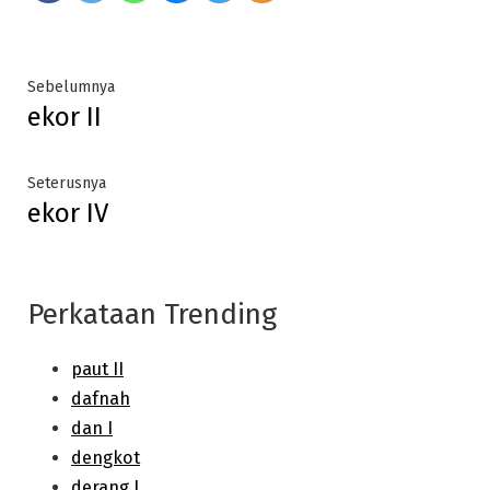
Post
Previous
Sebelumnya
ekor II
post:
navigation
Next
Seterusnya
ekor IV
post:
Perkataan Trending