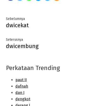
Post
Previous
Sebelumnya
dwicekat
post:
navigation
Next
Seterusnya
dwicembung
post:
Perkataan Trending