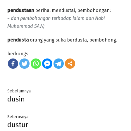
pendustaan
perihal mendustai, pembohongan:
~ dan pembohongan terhadap Islam dan Nabi
Muhammad SAW;
pendusta
orang yang suka berdusta, pembohong.
berkongsi
Post
Previous
Sebelumnya
dusin
post:
navigation
Next
Seterusnya
dustur
post: