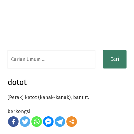
Search
for:
dotot
[Perak] ketot (kanak-kanak), bantut.
berkongsi