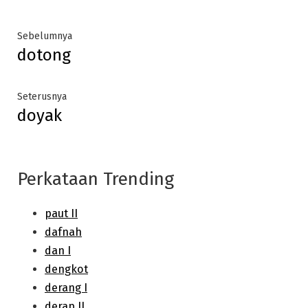
Post
Previous
Sebelumnya
dotong
post:
navigation
Next
Seterusnya
doyak
post:
Perkataan Trending