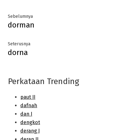
Post
Previous
Sebelumnya
dorman
post:
navigation
Next
Seterusnya
dorna
post:
Perkataan Trending