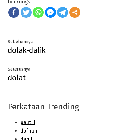
berkongsi
Post
Previous
Sebelumnya
dolak-dalik
post:
navigation
Next
Seterusnya
dolat
post:
Perkataan Trending