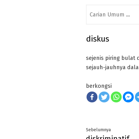
Search
for:
diskus
sejenis piring bula
sejauh-jauhnya dala
berkongsi
Post
Previous
Sebelumnya
diskriminatif
post: