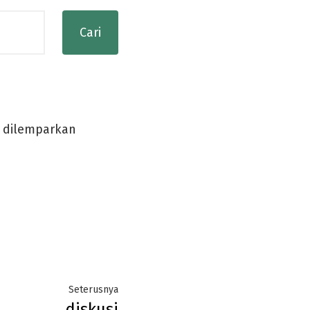
g dilemparkan
Next
Seterusnya
diskusi
post: