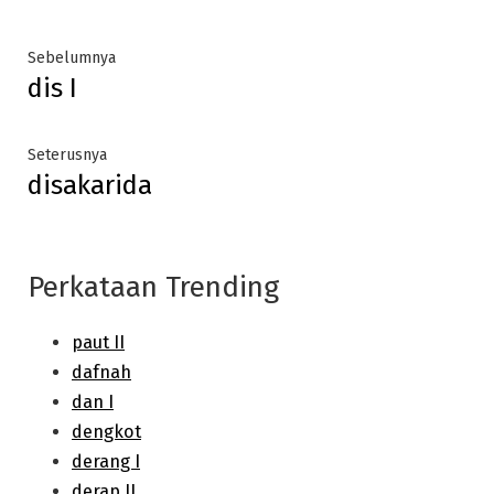
Post
Previous
Sebelumnya
dis I
post:
navigation
Next
Seterusnya
disakarida
post:
Perkataan Trending