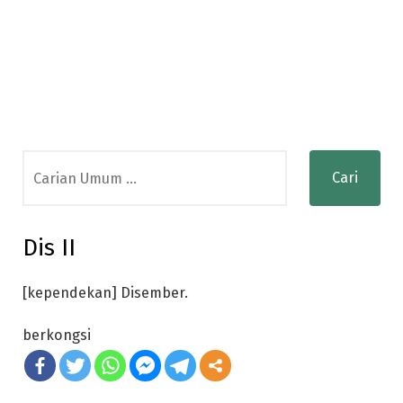
Search
for:
Dis II
[kependekan] Disember.
berkongsi