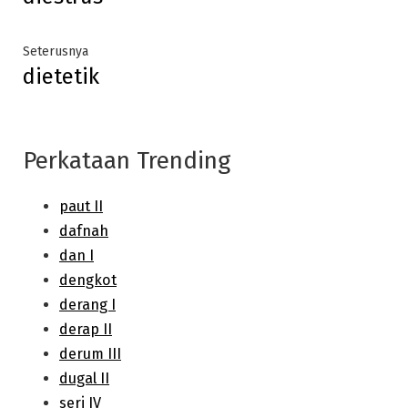
navigation
Next
Seterusnya
dietetik
post:
Perkataan Trending