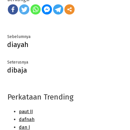
Post
Previous
Sebelumnya
diayah
post:
navigation
Next
Seterusnya
dibaja
post:
Perkataan Trending