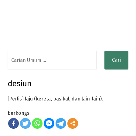
Search
for:
desiun
[Perlis] laju (kereta, basikal, dan lain-lain).
berkongsi