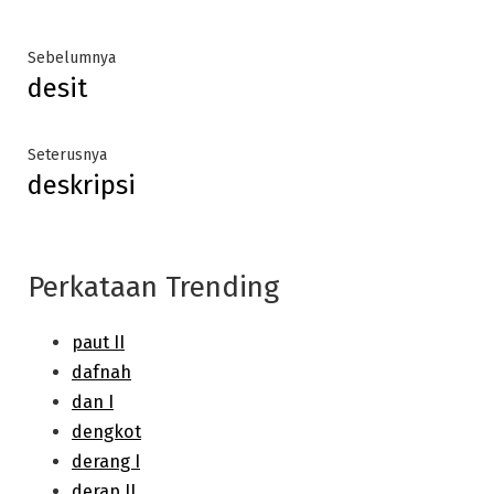
Post
Previous
Sebelumnya
desit
post:
navigation
Next
Seterusnya
deskripsi
post:
Perkataan Trending