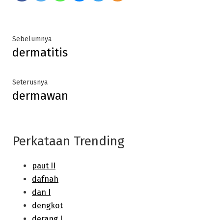
Post
Previous
Sebelumnya
dermatitis
post:
navigation
Next
Seterusnya
dermawan
post:
Perkataan Trending