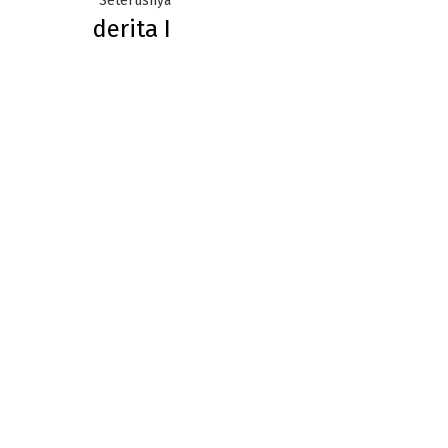
Seterusnya
derita I
post: