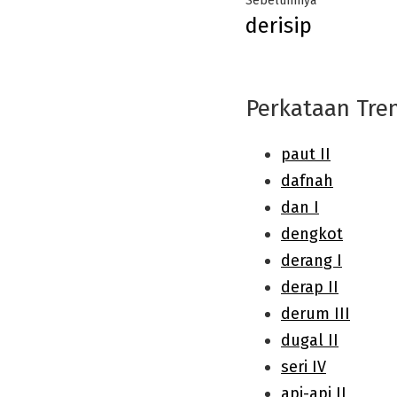
Sebelumnya
derisip
navigation
post:
Perkataan Tre