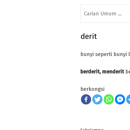
Search
for:
derit
bunyi seperti bunyi 
berderit, menderit
be
berkongsi
Post
Previous