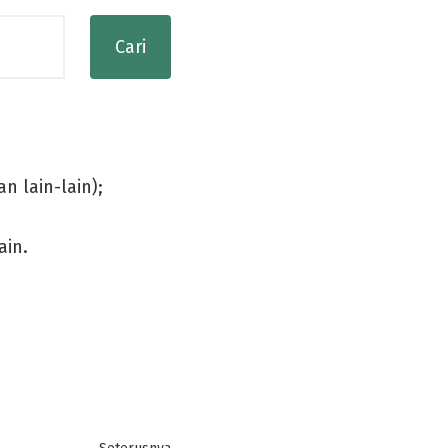
n lain-lain);
ain.
Next