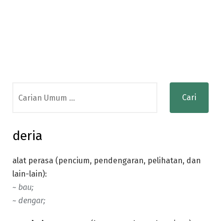
Search
for:
deria
alat perasa (pencium, pendengaran, pelihatan, dan
lain-lain):
~ bau;
~ dengar;