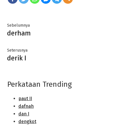
Post
Previous
Sebelumnya
derham
post:
navigation
Next
Seterusnya
derik I
post:
Perkataan Trending