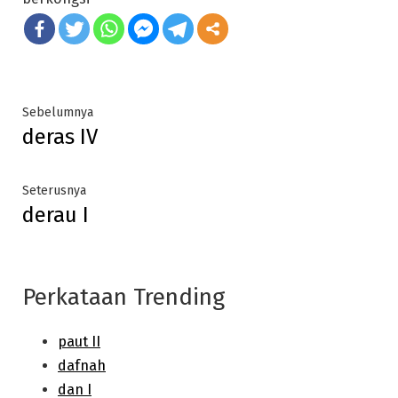
Post
Previous
Sebelumnya
deras IV
post:
navigation
Next
Seterusnya
derau I
post:
Perkataan Trending