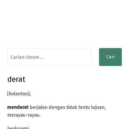
Search
for:
derat
[Kelantan];
menderat
berjalan dengan tidak tentu tujuan,
merayau-rayau.
berkongsi