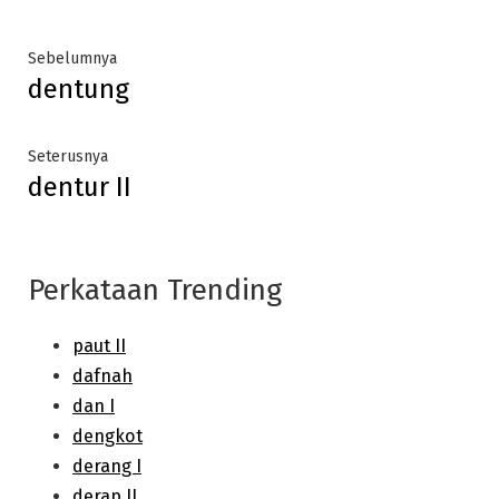
Post
Previous
Sebelumnya
dentung
post:
navigation
Next
Seterusnya
dentur II
post:
Perkataan Trending