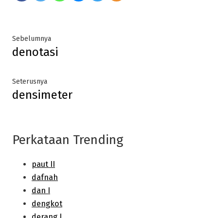
Post
Previous
Sebelumnya
denotasi
post:
navigation
Next
Seterusnya
densimeter
post:
Perkataan Trending