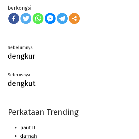
berkongsi
Post
Previous
Sebelumnya
dengkur
post:
navigation
Next
Seterusnya
dengkut
post:
Perkataan Trending