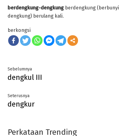
berdengkung-dengkung
berdengkung (berbunyi
dengkung) berulang kali.
berkongsi
Post
Previous
Sebelumnya
dengkul III
post:
navigation
Next
Seterusnya
dengkur
post:
Perkataan Trending