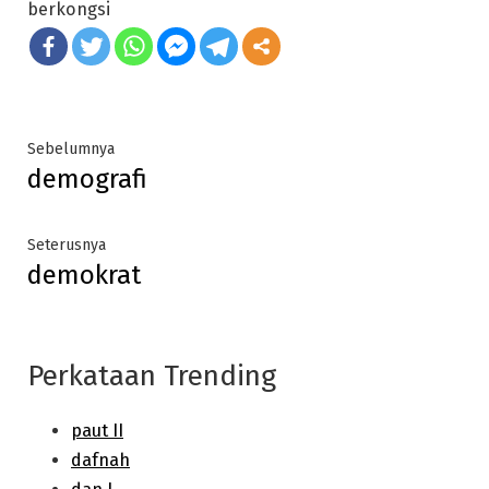
berkongsi
Post
Previous
Sebelumnya
demografi
post:
navigation
Next
Seterusnya
demokrat
post:
Perkataan Trending