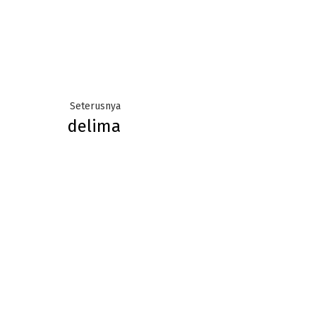
Next
Seterusnya
delima
post: