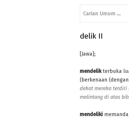
Search
for:
delik II
[Jawa];
mendelik
terbuka lu
(berkenaan (dengan
dekat mereka terdir
melintang di atas bib
mendeliki
memandang