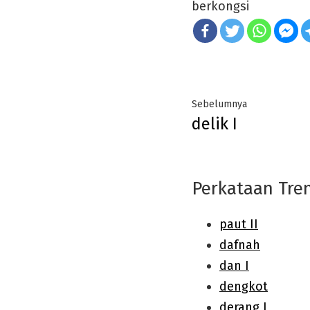
berkongsi
Post
Previous
Sebelumnya
delik I
navigation
post:
Perkataan Tre