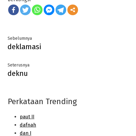
Post
Previous
Sebelumnya
deklamasi
post:
navigation
Next
Seterusnya
deknu
post:
Perkataan Trending