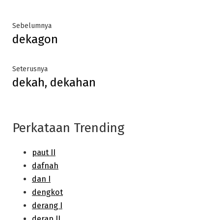
Post
Previous
Sebelumnya
dekagon
post:
navigation
Next
Seterusnya
dekah, dekahan
post:
Perkataan Trending