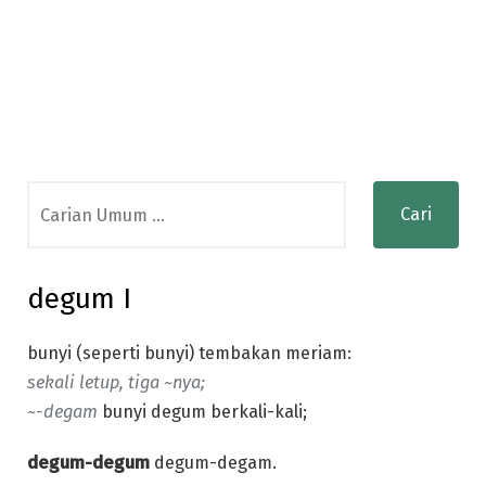
Search
for:
degum I
bunyi (seperti bunyi) tembakan meriam:
sekali letup, tiga ~nya;
~-degam
bunyi degum berkali-kali;
degum-degum
degum-degam.