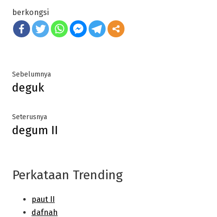
berkongsi
Post
Previous
Sebelumnya
deguk
post:
navigation
Next
Seterusnya
degum II
post:
Perkataan Trending