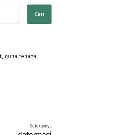
, guna tenaga,
Next
Seterusnya
deformasi
post: