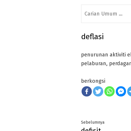
Search
for:
deflasi
penurunan aktiviti
pelaburan, perdaga
berkongsi
Post
Previous
Sebelumnya
defisit
post: