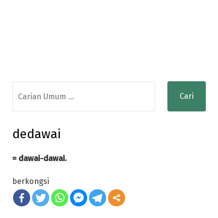
Search
for:
dedawai
= dawai-dawai.
berkongsi