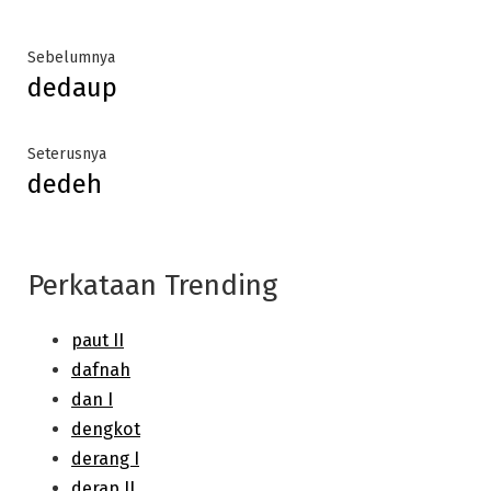
Post
Previous
Sebelumnya
dedaup
post:
navigation
Next
Seterusnya
dedeh
post:
Perkataan Trending