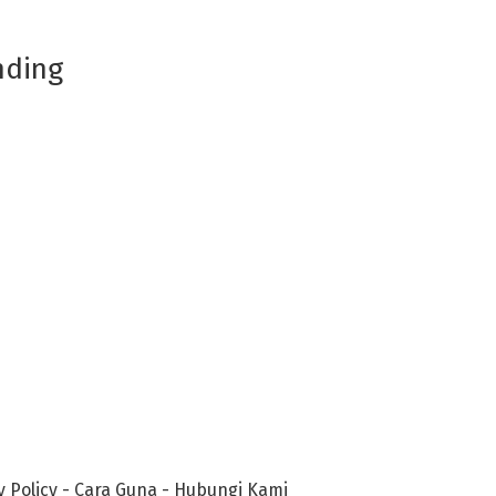
nding
y Policy
-
Cara Guna
-
Hubungi Kami