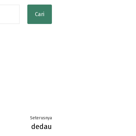
Next
Seterusnya
dedau
post: