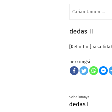
Search
for:
dedas II
[Kelantan] rasa tida
berkongsi
Post
Previous
Sebelumnya
dedas I
navigation
post: