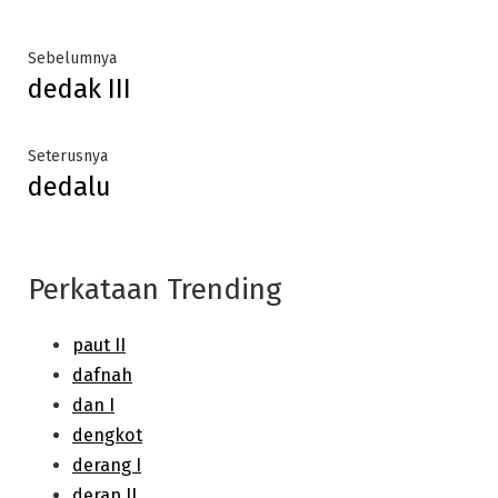
Post
Previous
Sebelumnya
dedak III
post:
navigation
Next
Seterusnya
dedalu
post:
Perkataan Trending