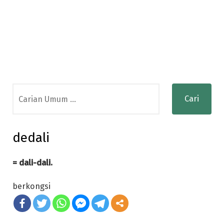
Search
for:
dedali
= dali-dali.
berkongsi