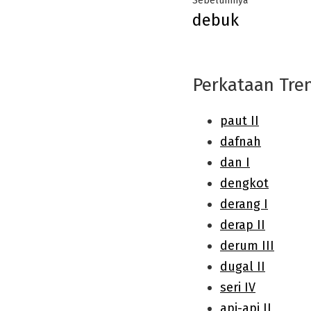
Sebelumnya
debuk
navigation
post:
Perkataan Tre