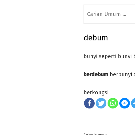
Search
for:
debum
bunyi seperti bunyi 
berdebum
berbunyi 
berkongsi
Post
Previous