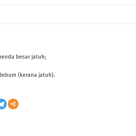
benda besar jatuh;
debum (kerana jatuh).