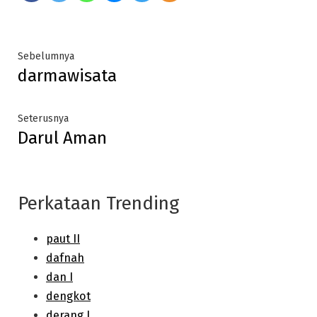
Post
Previous
Sebelumnya
darmawisata
post:
navigation
Next
Seterusnya
Darul Aman
post:
Perkataan Trending