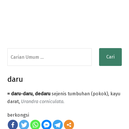
Search
for:
daru
= daru-daru, dedaru
sejenis tumbuhan (pokok), kayu
darat,
Urandra corniculata.
berkongsi