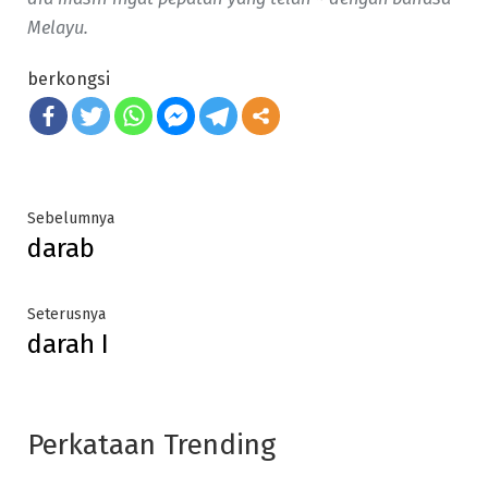
Melayu.
berkongsi
Post
Previous
Sebelumnya
darab
post:
navigation
Next
Seterusnya
darah I
post:
Perkataan Trending