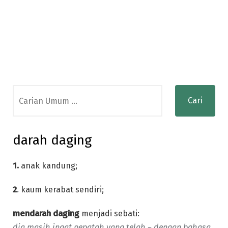
Search
for:
darah daging
1.
anak kandung;
2
.
kaum kerabat sendiri;
mendarah daging
menjadi sebati:
dia masih ingat pepatah yang telah ~ dengan bahasa