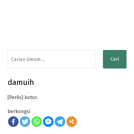
Search
for:
damuih
[Perlis] kotor.
berkongsi