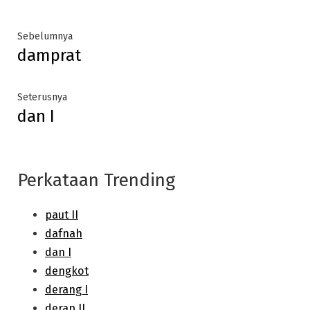
Post
Previous
Sebelumnya
damprat
post:
navigation
Next
Seterusnya
dan I
post:
Perkataan Trending