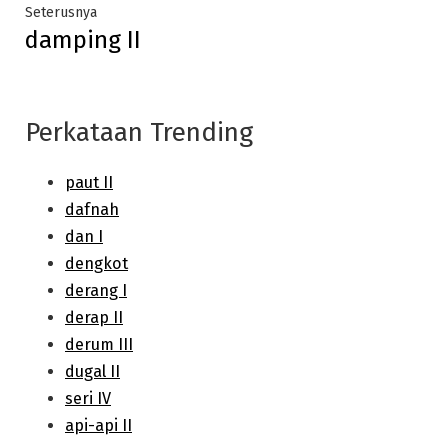
Next
Seterusnya
damping II
post:
Perkataan Trending