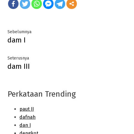
Post
Previous
Sebelumnya
dam I
post:
navigation
Next
Seterusnya
dam III
post:
Perkataan Trending