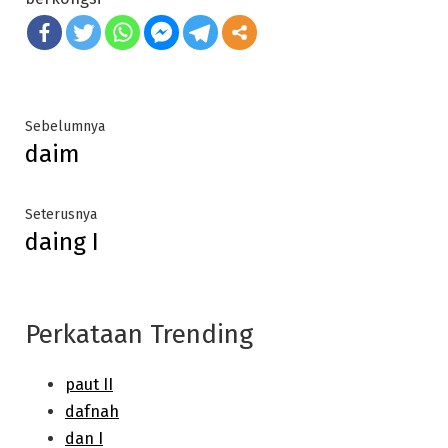
Post
Previous
Sebelumnya
daim
post:
navigation
Next
Seterusnya
daing I
post:
Perkataan Trending